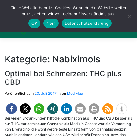
Zum
Diese Website benutzt Cookies. Wenn du die Website weiter
Inhalt
springen
nutzt, gehen wir von deinem Einverständnis aus.
OK
Nein
Datenschutzerklärung
Kategorie:
Nabiximols
Optimal bei Schmerzen: THC plus
CBD
Veröffentlicht am
20. Juli 2017
|
von
MediMax
Bei vielen Erkrankungen hilft die Kombination aus THC und CBD besser als
nur THC. Vor dem neuen Cannabis als Medizin Gesetz war die Verordnung
von Dronabinol die wohl verbreiteste Einsatzform von Cannabismedizin.
Auch in anderen Ländern wie den USA wird primär Dronabinol bzw. das