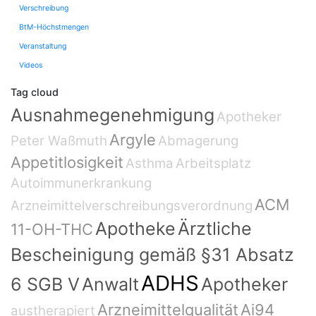
Verschreibung
BtM-Höchstmengen
Veranstaltung
Videos
Tag cloud
Ausnahmegenehmigung
Apotheker
Argyle
Peter Waßmuth
Abmagerung
Appetitlosigkeit
Asthma
Arbeitsplatz
Autoimmunerkrankung
ACM
Arzneimittelverschreibungsverordnung
Apotheke
Ärztliche
11-OH-THC
Bescheinigung gemäß §31 Absatz
ADHS
6 SGB V
Anwalt
Apotheker
Arzneimittelqualität
Ai94
austherapiert