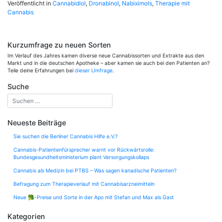
Veröffentlicht in
Cannabidiol
,
Dronabinol
,
Nabiximols
,
Therapie mit
Cannabis
Kurzumfrage zu neuen Sorten
Im Verlauf des Jahres kamen diverse neue Cannabissorten und Extrakte aus den
Markt und in die deutschen Apotheke – aber kamen sie auch bei den Patienten an?
Teile deine Erfahrungen bei
dieser Umfrage
.
Suche
Neueste Beiträge
Sie suchen die Berliner Cannabis Hilfe e.V.?
Cannabis-Patientenfürsprecher warnt vor Rückwärtsrolle:
Bundesgesundheitsministerium plant Versorgungskollaps
Cannabis als Medizin bei PTBS – Was sagen kanadische Patienten?
Befragung zum Therapieverlauf mit Cannabisarzneimitteln
Neue 🥦-Preise und Sorte in der Apo mit Stefan und Max als Gast
Kategorien