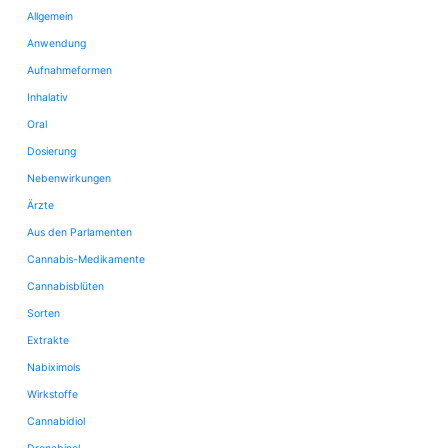
Allgemein
Anwendung
Aufnahmeformen
Inhalativ
Oral
Dosierung
Nebenwirkungen
Ärzte
Aus den Parlamenten
Cannabis-Medikamente
Cannabisblüten
Sorten
Extrakte
Nabiximols
Wirkstoffe
Cannabidiol